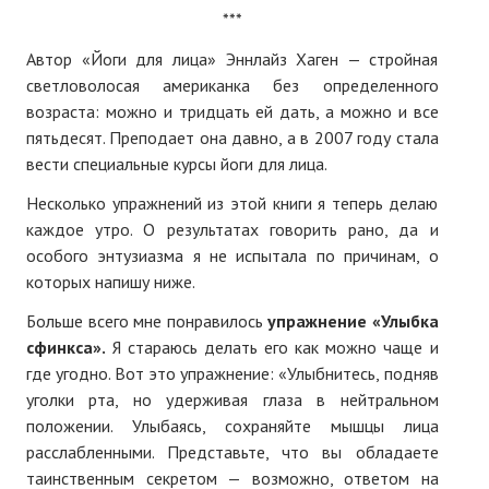
***
№ 4
Автор «Йоги для лица» Эннлайз Хаген — стройная
№ 5
светловолосая американка без определенного
возраста: можно и тридцать ей дать, а можно и все
№ 6
пятьдесят. Преподает она давно, а в 2007 году стала
вести специальные курсы йоги для лица.
№ 7
Несколько упражнений из этой книги я теперь делаю
№ 8
каждое утро. О результатах говорить рано, да и
особого энтузиазма я не испытала по причинам, о
№ 9
которых напишу ниже.
2026 г.
Больше всего мне понравилось
упражнение «Улыбка
№ 1
сфинкса».
Я стараюсь делать его как можно чаще и
где угодно. Вот это упражнение: «Улыбнитесь, подняв
№ 2
уголки рта, но удерживая глаза в нейтральном
положении. Улыбаясь, сохраняйте мышцы лица
№ 3
расслабленными. Представьте, что вы обладаете
таинственным секретом — возможно, ответом на
№ 4