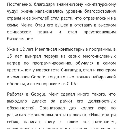
Постепенно, благодаря знаменитому «сингапурскому
чуду», жизнь налаживалась, уровень благосостояния
страны и ее жителей стал расти, что отразилось и на
семье Менга. Отец его вышел в отставку в высоком
офицерском звании и стал преуспевающим
бизнесменом.
Уже в 12 лет Менг писал компьютерные программы, в
15 лет выиграл первую из своих многочисленных
наград по программированию, обучался в самом
престижном университете Сингапура, стал инженером
в компании Google, тогда только-только набиравшей
обороты, и с тех пор живет в США.
Работая в Google, Менг сделал много такого, что
выходило далеко за рамки его должностных
обязанностей. Организовал для коллег курс по
развитию эмоционального интеллекта «Ищи внутри
себя», написал книгу с таким же названием,
переведенную на множество языков, выступал с