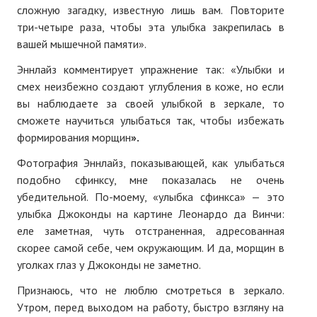
сложную загадку, известную лишь вам. Повторите
№ 5
три-четыре раза, чтобы эта улыбка закрепилась в
вашей мышечной памяти».
№ 6
Эннлайз комментирует упражнение так: «Улыбки и
№ 7
смех неизбежно создают углубления в коже, но если
вы наблюдаете за своей улыбкой в зеркале, то
№ 8
сможете научиться улыбаться так, чтобы избежать
формирования морщин
».
КНИГИ
Фотография Эннлайз, показывающей, как улыбаться
Список наших книг
подобно сфинксу, мне показалась не очень
убедительной. По-моему, «улыбка сфинкса» — это
Страница поиска
улыбка Джоконды на картине Леонардо да Винчи:
еле заметная, чуть отстраненная, адресованная
Новые книги
скорее самой себе, чем окружающим. И да, морщин в
Е. Богатырев «Повесть об олимпийском характере»
уголках глаз у Джоконды не заметно.
Признаюсь, что не люблю смотреться в зеркало.
В. Щагин «Мяч и время»
Утром, перед выходом на работу, быстро взгляну на