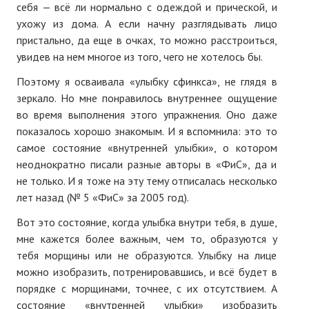
ПОДПИСКА
себя — всё ли нормально с одеждой и прической, и
ухожу из дома. А если начну разглядывать лицо
Наложенный платеж
пристально, да еще в очках, то можно расстроиться,
увидев на нем многое из того, чего не хотелось бы.
Подписка 2026
Поэтому я осваивала «улыбку сфинкса», не глядя в
Подписка онлайн на печатную версию
зеркало. Но мне понравилось внутреннее ощущение
во время выполнения этого упражнения. Оно даже
ТАКОВА СПОРТИВНАЯ ЖИЗНЬ
показалось хорошо знакомым. И я вспомнила: это то
самое состояние «внутренней улыбки», о котором
КОНТАКТЫ
неоднократно писали разные авторы в «ФиС», да и
не только. И я тоже на эту тему отписалась несколько
ТЕКУЩИЙ №
лет назад (№ 5 «ФиС» за 2005 год).
Вот это состояние, когда улыбка внутри тебя, в душе,
мне кажется более важным, чем то, образуются у
тебя морщины или не образуются. Улыбку на лице
можно изобразить, потренировавшись, и всё будет в
порядке с морщинами, точнее, с их отсутствием. А
состояние «внутренней улыбки» изобразить