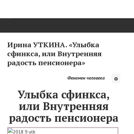
ГЛАВНАЯ
Ирина УТКИНА. «Улыбка
сфинкса, или Внутренняя
Нас поздравляют...
радость пенсионера»
Там, где мы бывали...
Феномен человека
О нас пишут
Улыбка сфинкса,
О журнале
или Внутренняя
Памяти Игоря Сосновского
радость пенсионера
Презентация новых книг
Редакционный совет