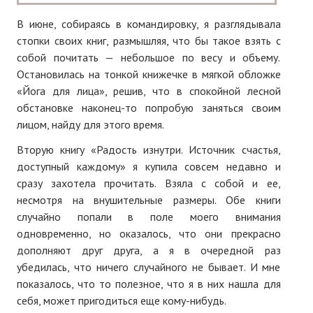
Нам пишут
В июне, собираясь в командировку, я разглядывала
стопки своих книг, размышляя, что бы такое взять с
Политика обработки персональных данных
собой почитать — небольшое по весу и объему.
Согласие на обработку персональных данных
Остановилась на тонкой книжечке в мягкой обложке
«Йога для лица», решив, что в спокойной лесной
АРХИВ
обстановке наконец-то попробую заняться своим
лицом, найду для этого время.
2025 г.
Вторую книгу «Радость изнутри. Источник счастья,
№ 10
доступный каждому» я купила совсем недавно и
сразу захотела прочитать. Взяла с собой и ее,
№ 11
несмотря на внушительные размеры. Обе книги
случайно попали в поле моего внимания
№ 12
одновременно, но оказалось, что они прекрасно
№ 1
дополняют друг друга, а я в очередной раз
убедилась, что ничего случайного не бывает. И мне
№ 2
показалось, что то полезное, что я в них нашла для
себя, может пригодиться еще кому-нибудь.
№ 3