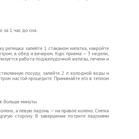
 за 1 час до сна.
у репешка залейте 1 стаканом кипятка, накройте
тром, в обед и вечером. Курс приема — 3 недели,
ализуется работа поджелудочной железы, печени и
стеклянную посуду, залейте 2 л холодной воды и
 Утром настой процедите. Принимайте его в теплом
не больше минуты.
олено, а левую ладонь — на правое колено. Слегка
другую сторону. В завершение потрите ладонями