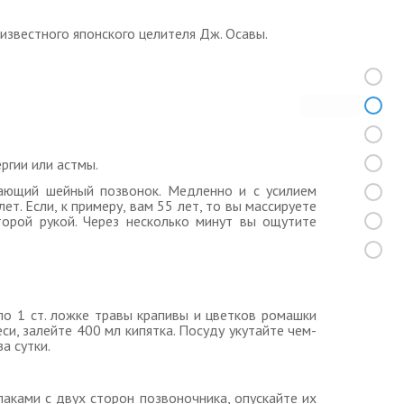
звестного японского целителя Дж. Осавы.
Архив
ргии или астмы.
рающий шейный позвонок. Медленно и с усилием
ет. Если, к примеру, вам 55 лет, то вы массируете
орой рукой. Через несколько минут вы ощутите
 по 1 ст. ложке травы крапивы и цветков ромашки
си, залейте 400 мл кипятка. Посуду укутайте чем-
а сутки.
лаками с двух сторон позвоночника, опускайте их