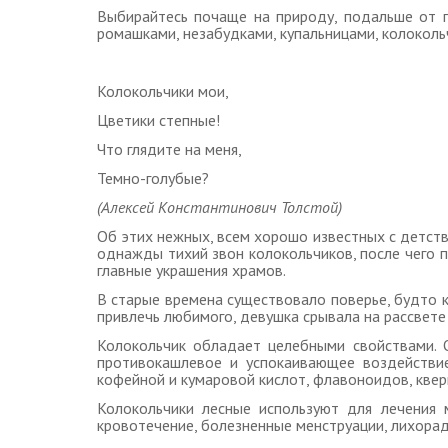
Выбирайтесь почаще на природу, подальше от г
ромашками, незабудками, купальницами, колокол
Колокольчики мои,
Цветики степные!
Что глядите на меня,
Темно-голубые?
(Алексей Константинович Толстой)
Об этих нежных, всем хорошо известных с детства
однажды тихий звон колокольчиков, после чего п
главные украшения храмов.
В старые времена существовало поверье, будто 
привлечь любимого, девушка срывала на рассвете 
Колокольчик обладает целебными свойствами. 
противокашлевое и успокаивающее воздействие
кофейной и кумаровой кислот, флавоноидов, кверц
Колокольчики лесные используют для лечения м
кровотечение, болезненные менструации, лихорадк