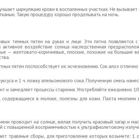
учшает циркуляцию крови в воспаленных участках. Не вызывае
тканью. Такую процедуру хорошо проделывать на ночь.
вых темных пятен на руках и лице. Эти пятна появляются с 
я активное воздействие солнца наследственная предрасполож
ные — желтовато-коричневые, плоские, похожие на большие в
тва.
тных пятен поспособствует их исчезновению. Сок алоэ отлично
уксуса и 1 ч. ложку апельсинового сока. Полученную смесь нане
нт и замедляет процессы старения. Употребляйте ежедневно 10
 содержащиеся в молоке, полезны для кожи. Пахта многими 
емени проводит на солнце, желая получить красивый загар и ма
ей с повышенной восприимчивостью к ультрафиолетовому излуч
ют травяные сборы, для приготовления которых возьмите: 1 с