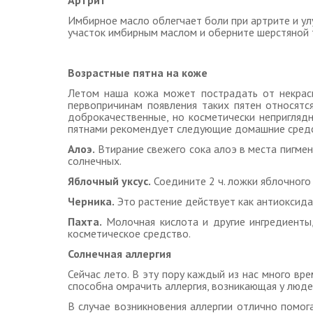
Артрит
Имбирное масло облегчает боли при артрите и ул
участок имбирным маслом и оберните шерстяной 
Возрастные пятна на коже
Летом наша кожа может пострадать от некраси
первопричинам появления таких пятен относятс
доброкачественные, но косметически непригляд
пятнами рекомендует следующие домашние средс
Алоэ.
Втирание свежего сока алоэ в места пигмен
солнечных.
Яблочный уксус.
Соедините 2 ч. ложки яблочного 
Черника.
Это растение действует как антиоксида
Пахта.
Молочная кислота и другие ингредиенты,
косметическое средство.
Солнечная аллергия
Сейчас лето. В эту пору каждый из нас много вр
способна омрачить аллергия, возникающая у люд
В случае возникновения аллергии отлично помога