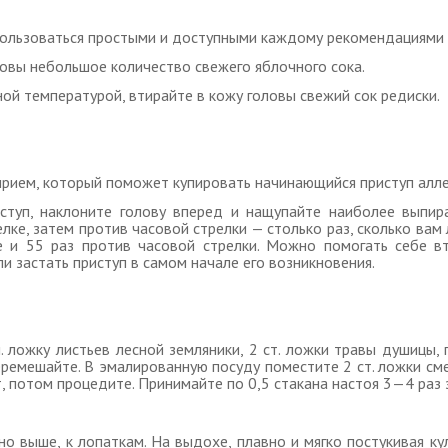
пользоваться простыми и доступными каждому рекомендациями и
овы небольшое количество свежего яблочного сока.
й температурой, втирайте в кожу головы свежий сок редиски.
рием, который поможет купировать начинающийся приступ алле
иступ, наклоните голову вперед и нащупайте наиболее выпи
ке, затем против часовой стрелки — столько раз, сколько вам л
е и 55 раз против часовой стрелки. Можно помогать себе вт
и застать приступ в самом начале его возникновения.
. ложку листьев лесной земляники, 2 ст. ложки травы душицы,
перемешайте. В эмалированную посуду поместите 2 ст. ложки сме
 потом процедите. Принимайте по 0,5 стакана настоя 3—4 раз з
но выше, к лопаткам. На выдохе, плавно и мягко постукивая ку