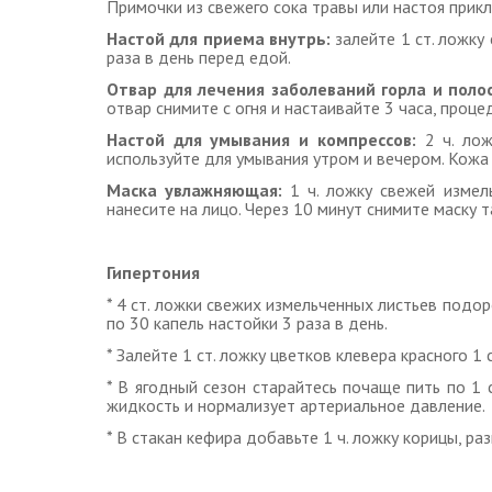
Примочки из свежего сока травы или настоя прик
Настой для приема внутрь:
залейте 1 ст. ложку
раза в день перед едой.
Отвар для лечения заболеваний горла и полос
отвар снимите с огня и настаивайте 3 часа, проце
Настой для умывания и компрессов:
2 ч. ло
используйте для умывания утром и вечером. Кожа
Маска увлажняющая:
1 ч. ложку свежей измел
нанесите на лицо. Через 10 минут снимите маску
Гипертония
* 4 ст. ложки свежих измельченных листьев подо
по 30 капель настойки 3 раза в день.
* Залейте 1 ст. ложку цветков клевера красного 1 
* В ягодный сезон старайтесь почаще пить по 1
жидкость и нормализует артериальное давление.
* В стакан кефира добавьте 1 ч. ложку корицы, ра