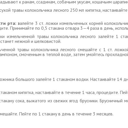
ладывают к ранам, ссадинам, собачьим укусам, кошачьим царапи
 сухой травы колокольчика лесного 250 мл кипятка, настаивайте
ти рта: з
алейте 3 ст. ложки измельченных корней колокольчи
дите. Принимайте по 0,5 стакана отвара 3—4 раза в день, исполь
жки измельченной травы колокольчика лесного залейте 1 стак
 станет нежной и шелковистой.
ьченной травы колокольчика лесного смешайте с 1 ст. ложко
 тампоном, смоченным в теплой воде, затем умойтесь прохладно
рожника большого залейте 1 стаканом водки. Настаивайте 14 д
стаканом кипятка, настаивайте в течение 1 часа, процедите. Пейт
 стакану сока, выжатого из свежих ягод брусники. Брусничный
змешайте. Пейте по 1 стакану в день в течение 3 месяцев.