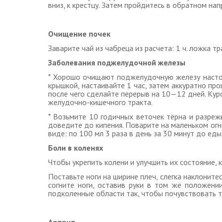
вниз, к крестцу. Затем пройдитесь в обратном на
Очищение почек
Заварите чай из чабреца из расчета: 1 ч. ложка тр
Заболевания поджелудочной железы
* Хорошо очищают поджелудочную железу настои 
крышкой, настаивайте 1 час, затем аккуратно пр
после чего сделайте перерыв на 10—12 дней. Кур
желудочно-кишечного тракта.
* Возьмите 10 годичных веточек тёрна и разреж
доведите до кипения. Поварите на маленьком огне
виде: по 100 мл 3 раза в день за 30 минут до еды.
Боли в коленях
Чтобы укрепить колени и улучшить их состояние,
Поставьте ноги на ширине плеч, слегка наклоните
согните ноги, оставив руки в том же положени
подколенные области так, чтобы почувствовать т