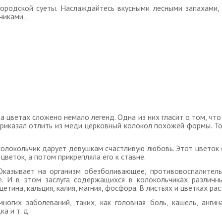
ородской суеты. Наслаждайтесь вкусными лесными запахами, к
ьчиками…
 цветах сложено немало легенд. Одна из них гласит о том, что н
риказал отлить из меди церковный колокол похожей формы. Тот
колокольчик дарует девушкам счастливую любовь. Этот цветок
цветок, а потом прикрепляла его к ставне.
Оказывает на организм обезболивающее, противовоспалитель
. И в этом заслуга содержащихся в колокольчиках различны
етина, кальция, калия, магния, фосфора. В листьях и цветках ра
ногих заболеваний, таких, как головная боль, кашель, ангин
а и т. д.