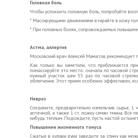
Головная боль
Чтобы успокоить головную боль, попробуйте вос
* Массирующими движениями втирайте в кожу гол
* При головных болях, сопровождаемых повышенно
Астма, аллергия
Московский врач Алексей Маматов рекомендует п
Как только вы заметили, что приближается пр
помассируйте это место: сначала по часовой стрел
нужный участок шеи 55 раз по часовой стрелк
облегчение. Этот прием особенно эффективен, есл
Невроз
Соедините, предварительно измельчив сырье, 1 ч
аптечной, а также 1 ст. ложку семян тмина. Всё 
нибудь теплым. Подождите, пусть настой остынет,
Повышение жизненного тонуса
Сжатые в кулаки руки заведите за спину как мож