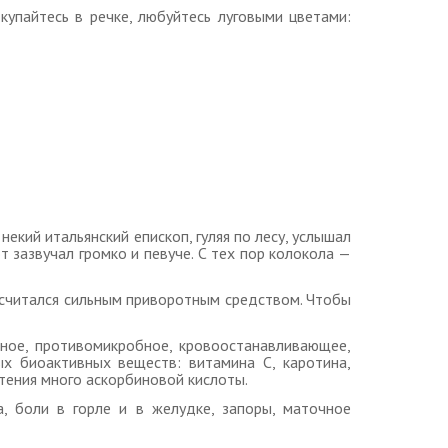
упайтесь в речке, любуйтесь луговыми цветами:
екий итальянский епископ, гуляя по лесу, услышал
 зазвучал громко и певуче. С тех пор колокола —
 считался сильным приворотным средством. Чтобы
ное, противомикробное, кровоостанавливающее,
х биоактивных веществ: витамина С, каротина,
стения много аскорбиновой кислоты.
а, боли в горле и в желудке, запоры, маточное