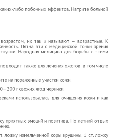
т каких-либо побочных эффектов. Натрите больной
возрастом, их так и называют — возрастные. К
енность. Пятна эти с медицинской точки зрения
еснушки. Народная медицина для борьбы с этими
 подходит также для лечения ожогов, в том числе
сите на пораженные участки кожи.
0—200 г свежих ягод черники.
веками использовалась для очищения кожи и как
ссу приятных эмоций и позитива. Но летний отдых
ению.
т. ложку измельченной коры крушины, 1 ст. ложку