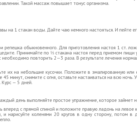
правлении. Такой массаж повышает тонус организма.
авы на 1 стакан воды. Дайте чаю немного настояться. И пейте его
репешка обыкновенного. Для приготовления настоя 1 ст. ложк
оцедите. Принимайте по ⅓ стакана настоя перед приемом пищи у
с необходимо повторить 2—3 раза. В результате лечения норм
ьте их на небольшие кусочки. Положите в эмалированную или 
 45 минут, снимите с огня, оставьте настаиваться на всю ночь.
 Курс — 5 дней.
 каждый день выполняйте простое упражнение, которое займет 
сь вперед с прямой спиной и положите правую ладонь на левое к
и, и нарисуйте коленями 20 кругов в одну сторону, потом в 
епло.