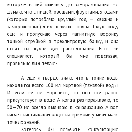
которые в ней имелись до замораживания. Но
Нам пишут
думаю, что с пищей, овощами, фруктами, ягодами
Политика обработки персональных данных
(которые потребляю круглый год — свежие и
замороженные) я их получаю сполна. Талую воду
Согласие на обработку персональных данных
еще и пропускаю через магнитную воронку
тонкой струйкой в трехлитровую банку, и она
АРХИВ
стоит на кухне для расходования. Есть ли
специалист, который бы мне подсказал,
2025 г.
правильно ли я делаю?
№ 10
А еще я твердо знаю, что в тонне воды
№ 11
находится всего 100 мл мертвой (тяжелой) воды.
И если ее не морозить, то она всё равно
№ 12
присутствует в воде. А когда размораживаю, то
№ 1
50—70 мл всегда выливаю в канализацию. А вот
насчет настаивания воды на кремнии у меня мало
№ 2
точных знаний.
Хотелось бы получить консультацию
№ 3