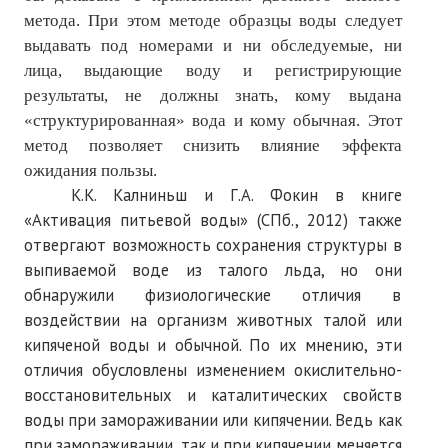
ПОДПИСКА
метода. При этом методе образцы воды следует
выдавать под номерами и ни обследуемые, ни
Наложенный платеж
лица, выдающие воду и регистрирующие
результаты, не должны знать, кому выдана
Подписка 2026
«структурированная» вода и кому обычная. Этот
Подписка онлайн на печатную версию
метод позволяет снизить влияние эффекта
ожидания пользы.
ТАКОВА СПОРТИВНАЯ ЖИЗНЬ
К.К. Калниньш и Г.А. Фокин в книге
«Активация питьевой воды» (СПб., 2012) также
КОНТАКТЫ
отвергают возможность сохранения структуры в
выпиваемой воде из талого льда, но они
ТЕКУЩИЙ №
обнаружили физиологические отличия в
воздействии на организм животных талой или
кипяченой воды и обычной. По их мнению, эти
отличия обусловлены изменением окислительно-
восстановительных и каталитических свойств
воды при замораживании или кипячении. Ведь как
при замораживании, так и при кипячении меняется