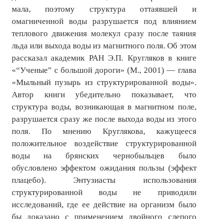
мала, поэтому структура оттаявшей и
№ 5
омагниченной воды разрушается под влиянием
теплового движения молекул сразу после таяния
№ 6
льда или выхода воды из магнитного поля. Об этом
№ 7
рассказал академик РАН Э.П. Кругляков в книге
«“Ученые” с большой дороги» (М., 2001) — глава
№ 8
«Мыльный пузырь из структурированной воды».
Автор книги убедительно показывает, что
КНИГИ
структура воды, возникающая в магнитном поле,
разрушается сразу же после выхода воды из этого
Список наших книг
поля. По мнению Круглякова, кажущееся
Страница поиска
положительное воздействие структурированной
воды на брянских чернобыльцев было
Новые книги
обусловлено эффектом ожидания пользы (эффект
плацебо). Энтузиасты использования
Е. Богатырев «Повесть об олимпийском характере»
структурированной воды не приводили
В. Щагин «Мяч и время»
исследований, где ее действие на организм было
бы доказано с применением двойного слепого