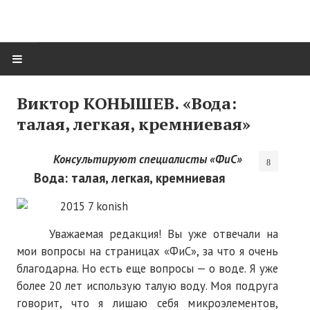
ГЛАВНАЯ
Виктор КОНЫШЕВ. «Вода:
талая, легкая, кремниевая»
Нас поздравляют...
Там, где мы бывали...
Консультируют специалисты «ФиС»
Вода: талая, легкая, кремниевая
О нас пишут
О журнале
Уважаемая редакция! Вы уже отвечали на
Памяти Игоря Сосновского
мои вопросы на страницах «ФиС», за что я очень
Презентация новых книг
благодарна. Но есть еще вопросы — о воде. Я уже
более 20 лет использую талую воду. Моя подруга
Редакционный совет
говорит, что я лишаю себя микроэлементов,