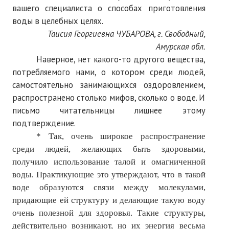
вашего специалиста о способах приготовления
№ 4
воды в целебных целях.
Таисия Георгиевна ЧУБАРОВА, г. Свободный,
№ 5
Амурская обл.
№ 6
Наверное, нет какого-то другого вещества,
потребляемого нами, о котором среди людей,
№ 7
самостоятельно занимающихся оздоровлением,
распространено столько мифов, сколько о воде. И
№ 8
письмо читательницы лишнее этому
№ 9
подтверждение.
* Так, очень широкое распространение
2026 г.
среди людей, желающих быть здоровыми,
получило использование талой и омагниченной
№ 1
воды. Практикующие это утверждают, что в такой
№ 2
воде образуются связи между молекулами,
придающие ей структуру и делающие такую воду
№ 3
очень полезной для здоровья. Такие структуры,
№ 4
действительно возникают, но их энергия весьма