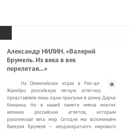
ГЛАВНАЯ
Александр НИЛИН. «Валерий
Брумель. Из века в век
Нас поздравляют...
перелетая...»
Там, где мы бывали...
На Олимпийских играх в Рио-де-
О нас пишут
Жанейро российскую легкую атлетику
О журнале
представляла лишь одна прыгунья в длину Дарья
Клишина. Но в нашей памяти имена многих
Памяти Игоря Сосновского
великих российских атлетов, которым
рукоплескал весь мир. Сегодня мы вспоминаем
Презентация новых книг
Валерия Брумеля — неоднократного мирового