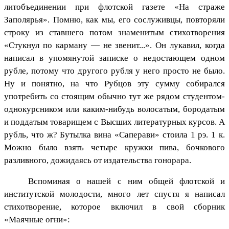
литобъединении при флотской газете «На страже
Заполярья». Помню, как мы, его сослуживцы, повторяли
строку из ставшего потом знаменитым стихотворения
«Стукнул по карману — не звенит...». Он лукавил, когда
написал в упомянутой записке о недостающем одном
рубле, потому что другого рубля у него просто не было.
Ну и понятно, на что Рубцов эту сумму собирался
употребить со стоящим обычно тут же рядом студентом-
однокурсником или каким-нибудь волосатым, бородатым
и поддатым товарищем с Высших литературных курсов. А
рубль, что ж? Бутылка вина «Саперави» стоила 1 рэ. 1 к.
Можно было взять четыре кружки пива, бочкового
разливного, дожидаясь от издательства гонорара.
Вспоминая о нашей с ним общей флотской и
институтской молодости, много лет спустя я написал
стихотворение, которое включил в свой сборник
«Маячные огни»: