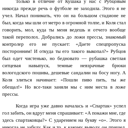
Только в отличие от Кушака у нас с Рубцовым
никогда прежде речь о футболе не заходила. Этого я не
учел. Начал понимать, что он на большом стадионе не
был, когда мы шли от метро в огромной толпе, и Коля стал
говорить, мол, куда ты меня ведешь и отчего вообще
такой переполох. Добрались до ложи прессы, знакомый
контролер его не пускает: «Даете спецпропуска
посторонним! И откуда ты его такого выкопал?» Рубцов
был одет чистенько, но бедновато — рубашка светлая
ситцевая навыпуск, темные невзрачные брюки
вологодского пошива, дешевые сандалии на босу ногу. А
Коля злиться начинает: «Пошли пиво пить, ты же
обещал!» Но все-таки заняли мы с ним места в ложе
прессы.
Когда игра уже давно началась и «Спартак» успел
гол забить, он вдруг меня спрашивает: «А покажи мне, где
здесь спартаковцы?» С ударением на букву «о». Этого я
никогда не забуду. Как и то, к какому выводу он пришел,