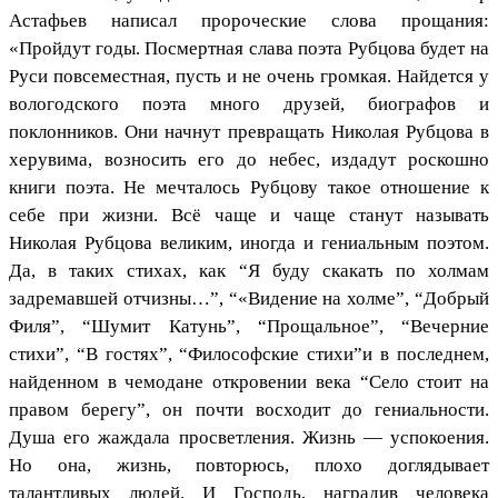
Астафьев написал пророческие слова прощания:
«Пройдут годы. Посмертная слава поэта Рубцова будет на
Руси повсеместная, пусть и не очень громкая. Найдется у
вологодского поэта много друзей, биографов и
поклонников. Они начнут превращать Николая Рубцова в
херувима, возносить его до небес, издадут роскошно
книги поэта. Не мечталось Рубцову такое отношение к
себе при жизни. Всё чаще и чаще станут называть
Николая Рубцова великим, иногда и гениальным поэтом.
Да, в таких стихах, как “Я буду скакать по холмам
задремавшей отчизны…”, “«Видение на холме”, “Добрый
Филя”, “Шумит Катунь”, “Прощальное”, “Вечерние
стихи”, “В гостях”, “Философские стихи”и в последнем,
найденном в чемодане откровении века “Село стоит на
правом берегу”, он почти восходит до гениальности.
Душа его жаждала просветления. Жизнь — успокоения.
Но она, жизнь, повторюсь, плохо доглядывает
талантливых людей. И Господь, наградив человека