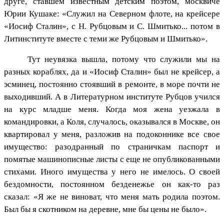
друге, ставшем известным детским поэтом, москвиче
Юрии Кушаке: «Служил на Северном флоте, на крейсере
«Иосиф Сталин», с Н. Рубцовым и С. Шмитько... потом в
Литинституте вместе с теми же Рубцовым и Шмитько».
Тут неувязка вышла, потому что служили мы на
разных кораблях, да и «Иосиф Сталин» был не крейсер, а
эсминец, постоянно стоявший в ремонте, в море почти не
выходивший. А в Литературном институте Рубцов учился
на курс младше меня. Когда моя жена уезжала в
командировки, а Коля, случалось, оказывался в Москве, он
квартировал у меня, разложив на подоконнике все свое
имущество: разодранный по страничкам паспорт и
помятые машинописные листы с еще не опубликованными
стихами. Иного имущества у него не имелось. О своей
бездомности, постоянном безденежье он как-то раз
сказал: «Я же не виноват, что меня мать родила поэтом.
Был бы я скотником на деревне, мне бы цены не было».