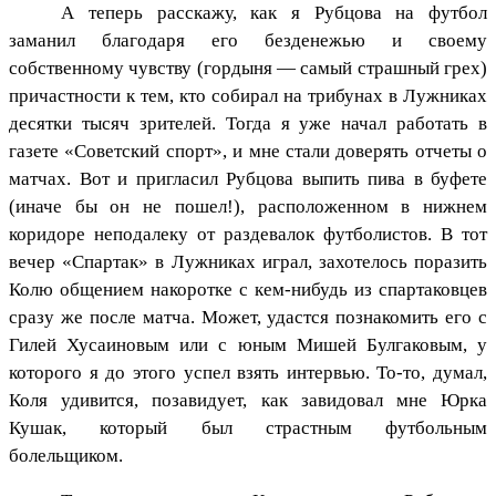
А теперь расскажу, как я Рубцова на футбол
заманил благодаря его безденежью и своему
собственному чувству (гордыня — самый страшный грех)
причастности к тем, кто собирал на трибунах в Лужниках
десятки тысяч зрителей. Тогда я уже начал работать в
газете «Советский спорт», и мне стали доверять отчеты о
матчах. Вот и пригласил Рубцова выпить пива в буфете
(иначе бы он не пошел!), расположенном в нижнем
коридоре неподалеку от раздевалок футболистов. В тот
вечер «Спартак» в Лужниках играл, захотелось поразить
Колю общением накоротке с кем-нибудь из спартаковцев
сразу же после матча. Может, удастся познакомить его с
Гилей Хусаиновым или с юным Мишей Булгаковым, у
которого я до этого успел взять интервью. То-то, думал,
Коля удивится, позавидует, как завидовал мне Юрка
Кушак, который был страстным футбольным
болельщиком.