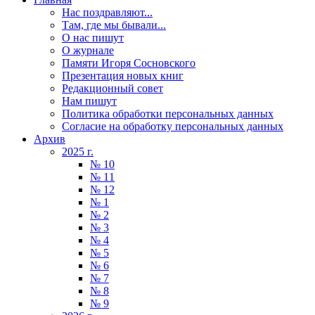
Нас поздравляют...
Там, где мы бывали...
О нас пишут
О журнале
Памяти Игоря Сосновского
Презентация новых книг
Редакционный совет
Нам пишут
Политика обработки персональных данных
Согласие на обработку персональных данных
Архив
2025 г.
№ 10
№ 11
№ 12
№ 1
№ 2
№ 3
№ 4
№ 5
№ 6
№ 7
№ 8
№ 9