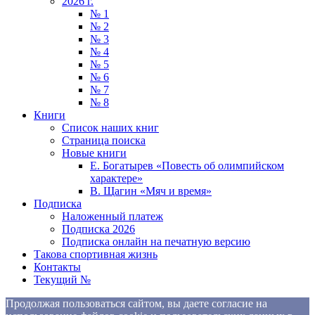
2026 г.
№ 1
№ 2
№ 3
№ 4
№ 5
№ 6
№ 7
№ 8
Книги
Список наших книг
Страница поиска
Новые книги
Е. Богатырев «Повесть об олимпийском
характере»
В. Щагин «Мяч и время»
Подписка
Наложенный платеж
Подписка 2026
Подписка онлайн на печатную версию
Такова спортивная жизнь
Контакты
Текущий №
Продолжая пользоваться сайтом, вы даете согласие на