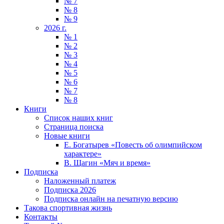
№ 7
№ 8
№ 9
2026 г.
№ 1
№ 2
№ 3
№ 4
№ 5
№ 6
№ 7
№ 8
Книги
Список наших книг
Страница поиска
Новые книги
Е. Богатырев «Повесть об олимпийском
характере»
В. Щагин «Мяч и время»
Подписка
Наложенный платеж
Подписка 2026
Подписка онлайн на печатную версию
Такова спортивная жизнь
Контакты