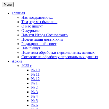
Menu
Главная
Нас поздравляют...
Там, где мы бывали...
О нас пишут
О журнале
Памяти Игоря Сосновского
Презентация новых книг
Редакционный совет
Нам пишут
Политика обработки персональных данных
Согласие на обработку персональных данных
Архив
2025 г.
№ 10
№ 11
№ 12
№ 1
№ 2
№ 3
№ 4
№ 5
№ 6