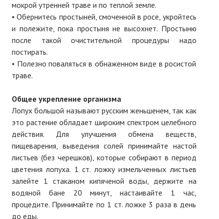
мокрой утренней траве и по теплой земле.
№ 4
• Обернитесь простыней, смоченной в росе, укройтесь
и полежите, пока простыня не высохнет. Простыню
№ 5
после такой очистительной процедуры надо
постирать.
№ 6
• Полезно поваляться в обнаженном виде в росистой
траве.
№ 7
№ 8
Общее укрепление организма
Лопух большой называют русским женьшенем, так как
№ 9
это растение обладает широким спектром целебного
действия. Для улучшения обмена веществ,
2026 г.
пищеварения, выведения солей принимайте настой
№ 1
листьев (без черешков), которые собирают в период
цветения лопуха. 1 ст. ложку измельченных листьев
№ 2
залейте 1 стаканом кипяченой воды, держите на
водяной бане 20 минут, настаивайте 1 час,
№ 3
процедите. Принимайте по 1 ст. ложке 3 раза в день
№ 4
до еды.