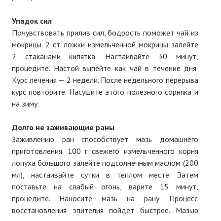
№ 5
Упадок сил
Почувствовать прилив сил, бодрость поможет чай из
№ 6
мокрицы. 2 ст. ложки измельченной мокрицы залейте
2 стаканами кипятка. Настаивайте 30 минут,
№ 7
процедите. Настой выпейте как чай в течение дня.
№ 8
Курс лечения — 2 недели. После недельного перерыва
курс повторите. Насушите этого полезного сорняка и
КНИГИ
на зиму.
Список наших книг
Долго не заживающие раны
Заживлению ран способствует мазь домашнего
Страница поиска
приготовления. 100 г свежего измельченного корня
лопуха большого залейте подсолнечным маслом (200
Новые книги
мл), настаивайте сутки в теплом месте. Затем
Е. Богатырев «Повесть об олимпийском характере»
поставьте на слабый огонь, варите 15 минут,
процедите. Наносите мазь на рану. Процесс
В. Щагин «Мяч и время»
восстановления эпителия пойдет быстрее. Мазью