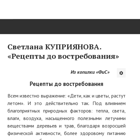
ГЛАВНАЯ
Светлана КУПРИЯНОВА.
«Рецепты до востребования»
Нас поздравляют...
Там, где мы бывали...
Из копилки «ФиС»
О нас пишут
Рецепты до востребования
О журнале
Всем известно выражение: «Дети, как и цветы, растут
летом». И это действительно так. Под влиянием
Памяти Игоря Сосновского
благоприятных природных факторов: тепла, света,
влаги, воздуха, насыщенного полезными летучими
Презентация новых книг
веществами деревьев и трав, благодаря возросшей
физической активности, более здоровому питанию
Редакционный совет