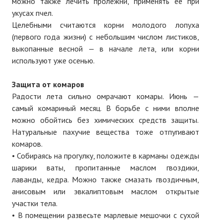
можно также лечить пролежни, применять ее при
ПОДПИСКА
укусах пчел.
Целебными считаются корни молодого лопуха
Наложенный платеж
(первого года жизни) с небольшим числом листиков,
Подписка 2026
выкопанные весной — в начале лета, или корни
используют уже осенью.
Подписка онлайн на печатную версию
Защита от комаров
ТАКОВА СПОРТИВНАЯ ЖИЗНЬ
Радости лета сильно омрачают комары. Июнь —
самый комариный месяц. В борьбе с ними вполне
КОНТАКТЫ
можно обойтись без химических средств защиты.
Натуральные пахучие вещества тоже отпугивают
ТЕКУЩИЙ №
комаров.
• Собираясь на прогулку, положите в карманы одежды
шарики ваты, пропитанные маслом гвоздики,
лаванды, кедра. Можно также смазать гвоздичным,
анисовым или эвкалиптовым маслом открытые
участки тела.
• В помещении развесьте марлевые мешочки с сухой