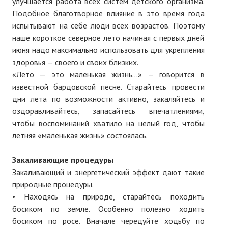
улучшается работа всех систем детского организма.
Нам пишут
Подобное благотворное влияние в это время года
испытывают на себе люди всех возрастов. Поэтому
Политика обработки персональных данных
наше короткое северное лето начиная с первых дней
июня надо максимально использовать для укрепления
Согласие на обработку персональных данных
здоровья — своего и своих близких.
«Лето — это маленькая жизнь…» — говорится в
АРХИВ
известной бардовской песне. Старайтесь провести
дни лета по возможности активно, закаляйтесь и
2025 г.
оздоравливайтесь, запасайтесь впечатлениями,
№ 10
чтобы воспоминаний хватило на целый год, чтобы
летняя «маленькая жизнь» состоялась.
№ 11
Закаливающие процедуры
№ 12
Закаливающий и энергетический эффект дают такие
№ 1
природные процедуры.
• Находясь на природе, старайтесь походить
№ 2
босиком по земле. Особенно полезно ходить
босиком по росе. Вначале чередуйте ходьбу по
№ 3